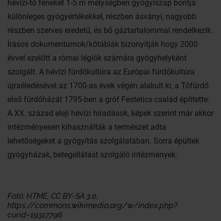
hévízi-tó fenekét 1-5 m mélységben gyógyiszap borítja
különleges gyógyértékekkel, részben ásványi, nagyobb
részben szerves eredetű, és bő gáztartalommal rendelkezik.
Írásos dokumentumok/kőtáblák bizonyítják hogy 2000
évvel ezelőtt a római légiók számára gyógyhelyként
szolgált. A hévízi fürdőkultúra az Európai fürdőkultúra
újraéledésével az 1700-as évek végén alakult ki, a Tófürdő
első fürdőházát 1795-ben a gróf Festetics család építtette.
A XX. század eleji hévízi híradások, képek szerint már akkor
intézményesen kihasználták a természet adta
lehetőségeket a gyógyítás szolgálatában. Sorra épültek
gyógyházak, betegellátást szolgáló intézmények.
Fotó: HTME, CC BY-SA 3.0,
https://commons.wikimedia.org/w/index.php?
curid=19317796