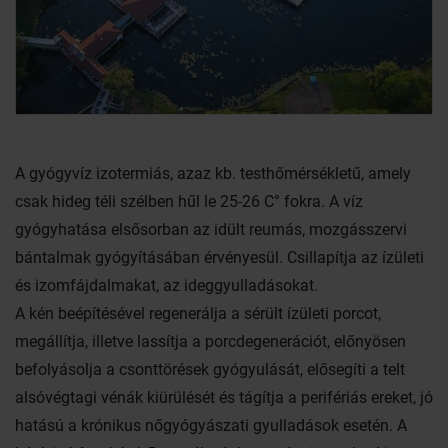
A gyógyvíz izotermiás, azaz kb. testhőmérsékletű, amely
csak hideg téli szélben hűl le 25-26 C° fokra. A víz
gyógyhatása elsősorban az idült reumás, mozgásszervi
bántalmak gyógyításában érvényesül. Csillapítja az ízületi
és izomfájdalmakat, az ideggyulladásokat.
A kén beépítésével regenerálja a sérült ízületi porcot,
megállítja, illetve lassítja a porcdegenerációt, előnyösen
befolyásolja a csonttörések gyógyulását, elősegíti a telt
alsóvégtagi vénák kiürülését és tágítja a perifériás ereket, jó
hatású a krónikus nőgyógyászati gyulladások esetén. A