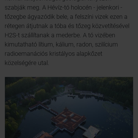
szabják meg. A Hévíz-tó holocén - jelenkori -
tőzegbe ágyazódik bele, a felszíni vizek ezen a
rétegen átjutnak a tóba és tőzeg közvetítésével
H2S-t szállítanak a mederbe. A tó vizében
kimutatható lítium, kálium, radon, szilícium
radioemanációs kristályos alapkőzet
közelségére utal.