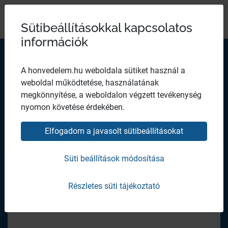
Magyar Honvédség
Ugrás a tartalomhoz
Ugrás a menüpontokhoz
Ugrás a lábléchez
×
Széchenyi 2020
Egészségügyi központ
Sütibeállításokkal kapcsolatos
információk
A honvedelem.hu weboldala sütiket használ a
weboldal működtetése, használatának
megkönnyítése, a weboldalon végzett tevékenység
nyomon követése érdekében.
Elfogadom a javasolt sütibeállításokat
Bezár
Repülőkórház Kecskemét
Süti beállítások módosítása
Repülőorvosi-, Alkalmasságvizsgáló és Gyógyító
Intézet
Részletes süti tájékoztató