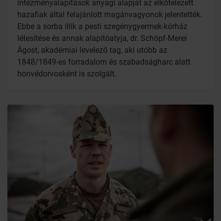
intézményalapítások anyagi alapját az elkötelezett
hazafiak által felajánlott magánvagyonok jelentették.
Ebbe a sorba illik a pesti szegénygyermek-kórház
létesítése és annak alapítóatyja, dr. Schöpf-Merei
Ágost, akadémiai levelező tag, aki utóbb az
1848/1849-es forradalom és szabadságharc alatt
honvédorvosként is szolgált.