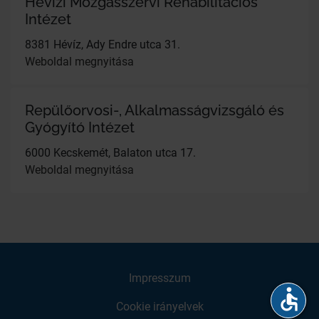
Hévízi Mozgásszervi Rehabilitációs
Intézet
8381 Hévíz, Ady Endre utca 31.
Weboldal megnyitása
Repülőorvosi-, Alkalmasságvizsgáló és
Gyógyító Intézet
6000 Kecskemét, Balaton utca 17.
Weboldal megnyitása
Impresszum
accessible
Cookie irányelvek