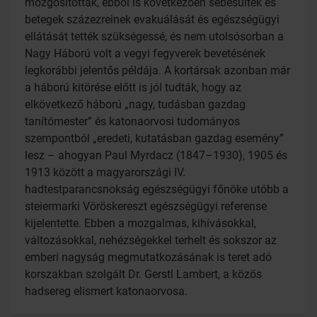
mozgósítottak, ebből is következően sebesültek és
betegek százezreinek evakuálását és egészségügyi
ellátását tették szükségessé, és nem utolsósorban a
Nagy Háború volt a vegyi fegyverek bevetésének
legkorábbi jelentős példája. A kortársak azonban már
a háború kitörése előtt is jól tudták, hogy az
elkövetkező háború „nagy, tudásban gazdag
tanítómester” és katonaorvosi tudományos
szempontból „eredeti, kutatásban gazdag esemény”
lesz – ahogyan Paul Myrdacz (1847–1930), 1905 és
1913 között a magyarországi IV.
hadtestparancsnokság egészségügyi főnöke utóbb a
steiermarki Vöröskereszt egészségügyi referense
kijelentette. Ebben a mozgalmas, kihívásokkal,
változásokkal, nehézségekkel terhelt és sokszor az
emberi nagyság megmutatkozásának is teret adó
korszakban szolgált Dr. Gerstl Lambert, a közös
hadsereg elismert katonaorvosa.