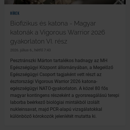
Hírek
Biofizikus és katona - Magyar
katonák a Vigorous Warrior 2026
gyakorlaton VI. rész
2026. július 6., hétfő 7:43
Pesztránszki Márton tartalékos hadnagy az MH
Egészségügyi Központ állományában, a Megelőző
Egészségügyi Csoport tagjaként vett részt az
észtországi Vigorous Warrior 2026 katona-
egészségügyi NATO-gyakorlaton. A közel 80 fős
magyar kontingens részeként a gyorsreagálású terepi
laborba beérkező biológiai mintákból izolált
nukleinsavat, majd PCR-alapú vizsgálatokkal
különböző kórokozók jelenlétét mutatta ki.