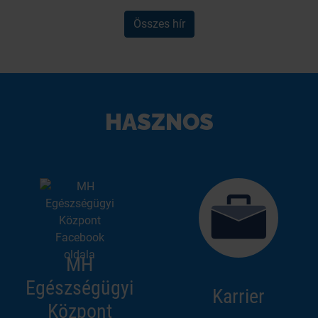
Összes hír
HASZNOS
MH
Egészségügyi
Karrier
Központ