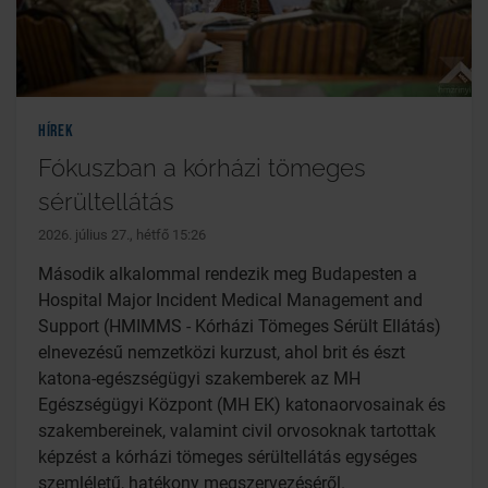
Hírek
Fókuszban a kórházi tömeges
sérültellátás
2026. július 27., hétfő 15:26
Második alkalommal rendezik meg Budapesten a
Hospital Major Incident Medical Management and
Support (HMIMMS - Kórházi Tömeges Sérült Ellátás)
elnevezésű nemzetközi kurzust, ahol brit és észt
katona-egészségügyi szakemberek az MH
Egészségügyi Központ (MH EK) katonaorvosainak és
szakembereinek, valamint civil orvosoknak tartottak
képzést a kórházi tömeges sérültellátás egységes
szemléletű, hatékony megszervezéséről.