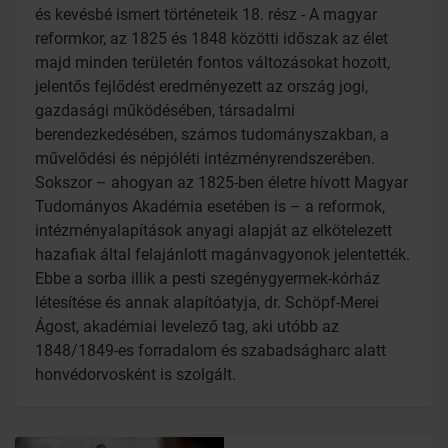
és kevésbé ismert történeteik 18. rész - A magyar
reformkor, az 1825 és 1848 közötti időszak az élet
majd minden területén fontos változásokat hozott,
jelentős fejlődést eredményezett az ország jogi,
gazdasági működésében, társadalmi
berendezkedésében, számos tudományszakban, a
művelődési és népjóléti intézményrendszerében.
Sokszor – ahogyan az 1825-ben életre hívott Magyar
Tudományos Akadémia esetében is – a reformok,
intézményalapítások anyagi alapját az elkötelezett
hazafiak által felajánlott magánvagyonok jelentették.
Ebbe a sorba illik a pesti szegénygyermek-kórház
létesítése és annak alapítóatyja, dr. Schöpf-Merei
Ágost, akadémiai levelező tag, aki utóbb az
1848/1849-es forradalom és szabadságharc alatt
honvédorvosként is szolgált.