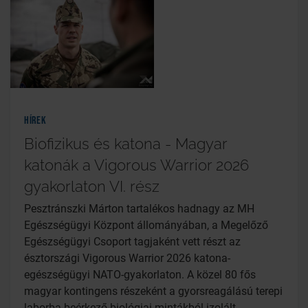
Hírek
Biofizikus és katona - Magyar
katonák a Vigorous Warrior 2026
gyakorlaton VI. rész
Pesztránszki Márton tartalékos hadnagy az MH
Egészségügyi Központ állományában, a Megelőző
Egészségügyi Csoport tagjaként vett részt az
észtországi Vigorous Warrior 2026 katona-
egészségügyi NATO-gyakorlaton. A közel 80 fős
magyar kontingens részeként a gyorsreagálású terepi
laborba beérkező biológiai mintákból izolált