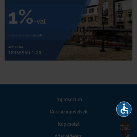
Impresszum
accessible
Cookie irányelvek
Kapcsolat
Adatvédelem