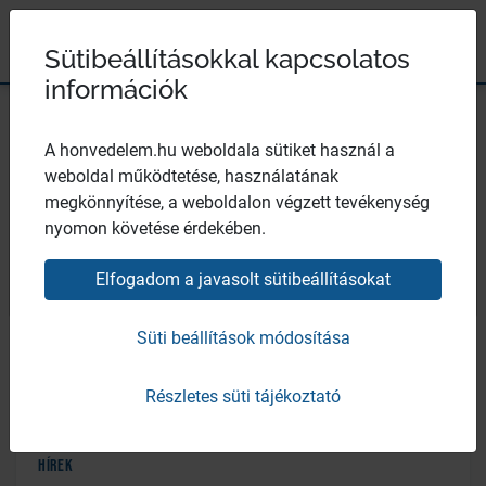
Magyar Honvédség
Ugrás a tartalomhoz
Ugrás a menüpontokhoz
Ugrás a lábléchez
×
Széchenyi 2020
Egészségügyi központ
Sütibeállításokkal kapcsolatos
információk
Hírek
A honvedelem.hu weboldala sütiket használ a
weboldal működtetése, használatának
megkönnyítése, a weboldalon végzett tevékenység
nyomon követése érdekében.
Elfogadom a javasolt sütibeállításokat
Bezár
Süti beállítások módosítása
Részletes süti tájékoztató
Hírek