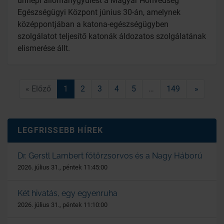
ünnepi állománygyűlést a Magyar Honvédség
Egészségügyi Központ június 30-án, amelynek
középpontjában a katona-egészségügyben
szolgálatot teljesítő katonák áldozatos szolgálatának
elismerése állt.
« Előző
1
2
3
4
5
…
149
»
LEGFRISSEBB HÍREK
Dr. Gerstl Lambert főtörzsorvos és a Nagy Háború
2026. július 31., péntek 11:45:00
Két hivatás, egy egyenruha
2026. július 31., péntek 11:10:00