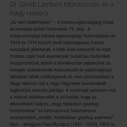
Dr. Gerstl Lambert főtörzsorvos és a
Nagy Háború
„Az élet védelmében” – A katona-egészségügy hősei
és kevésbé ismert történeteik 19. rész - A
magyarországi katona-egészségügy históriájában az
1914 és 1918 közötti évek különlegesen fontos
korszakot jelentenek, a több éven keresztül és több
fronton zajló hadi események hatalmas haderőket
mozgósítottak, ebből is következően sebesültek és
betegek százezreinek evakuálását és egészségügyi
ellátását tették szükségessé, és nem utolsósorban a
Nagy Háború volt a vegyi fegyverek bevetésének
legkorábbi jelentős példája. A kortársak azonban már
a háború kitörése előtt is jól tudták, hogy az
elkövetkező háború „nagy, tudásban gazdag
tanítómester” és katonaorvosi tudományos
szempontból „eredeti, kutatásban gazdag esemény”
lesz – ahogyan Paul Myrdacz (1847–1930), 1905 és