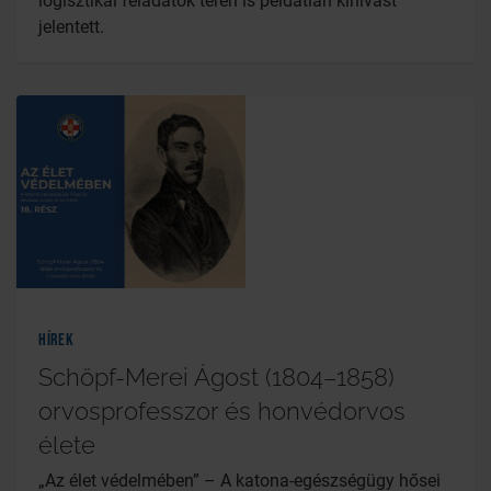
logisztikai feladatok terén is példátlan kihívást
jelentett.
Hírek
Schöpf-Merei Ágost (1804–1858)
orvosprofesszor és honvédorvos
élete
„Az élet védelmében” – A katona-egészségügy hősei