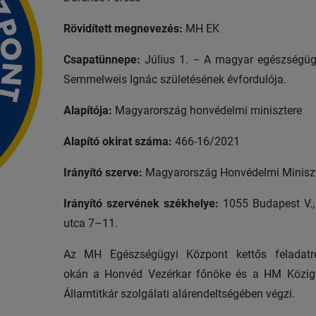
Rövidített megnevezés:
MH EK
Csapatünnepe:
Július 1. − A magyar egészségüg
Semmelweis Ignác születésének évfordulója.
Alapítója:
Magyarország honvédelmi minisztere
Alapító okirat száma:
466-16/2021
Irányító szerve:
Magyarország Honvédelmi Minisz
Irányító szervének székhelye:
1055 Budapest V.,
utca 7–11.
Az MH Egészségügyi Központ kettős feladatr
okán a Honvéd Vezérkar főnöke és a HM Közig
Államtitkár szolgálati alárendeltségében végzi.