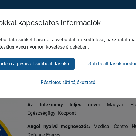
sokkal kapcsolatos információk
MH EGÉSZSÉGÜGYI KÖZPONT
HO
boldala sütiket használ a weboldal működtetése, használatána
 tevékenység nyomon követése érdekében.
adom a javasolt sütibeállításokat
Süti beállítások módo
mációk
Részletes süti tájékoztató
Az Intézmény teljes neve:
Magyar Hon
Egészségügyi Központ
Angol nyelvű megnevezés:
Medical Centre, H
Defence Forces