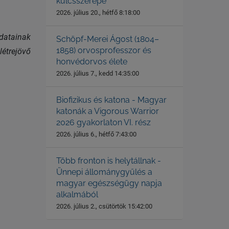
kulcsszerepe
2026. július 20., hétfő 8:18:00
datainak
Schöpf-Merei Ágost (1804–
1858) orvosprofesszor és
létrejövő
honvédorvos élete
2026. július 7., kedd 14:35:00
Biofizikus és katona - Magyar
katonák a Vigorous Warrior
2026 gyakorlaton VI. rész
2026. július 6., hétfő 7:43:00
Több fronton is helytállnak -
Ünnepi állománygyűlés a
magyar egészségügy napja
alkalmából
2026. július 2., csütörtök 15:42:00