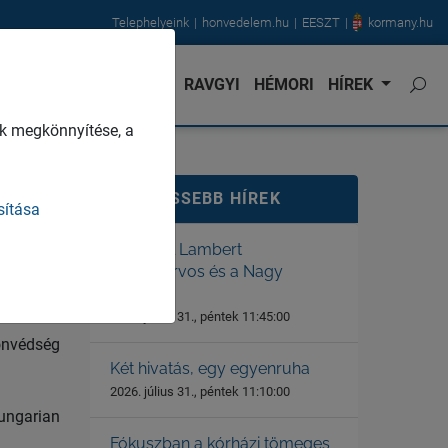
Telephelyeink
honvedelem.hu
EESZT
kormany.hu
NVÉDORVOS
KARRIER
RAVGYI
HÉMORI
HÍREK
k megkönnyítése, a
LEGFRISSEBB HÍREK
sítása
Dr. Gerstl Lambert
főtörzsorvos és a Nagy
Háború
2026. július 31., péntek 11:45:00
védség
Két hivatás, egy egyenruha
2026. július 31., péntek 11:10:00
ungarian
Fókuszban a kórházi tömeges