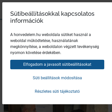
Magyar Honvédség
Ugrás a tartalomhoz
Ugrás a menüpontokhoz
Ugrás a lábléchez
×
Széchenyi 2020
Egészségügyi központ
Sütibeállításokkal kapcsolatos
információk
A honvedelem.hu weboldala sütiket használ a
weboldal működtetése, használatának
EFOP-1.8.21-18-2019-00068
megkönnyítése, a weboldalon végzett tevékenység
fotók
nyomon követése érdekében.
Elfogadom a javasolt sütibeállításokat
Bezár
Süti beállítások módosítása
Részletes süti tájékoztató