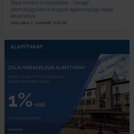
Több fronton is helytállnak - Ünnepi
állománygyűlés a magyar egészségügy napja
alkalmából
2026. július 2., csütörtök 15:42:00
ALAPÍTVÁNY