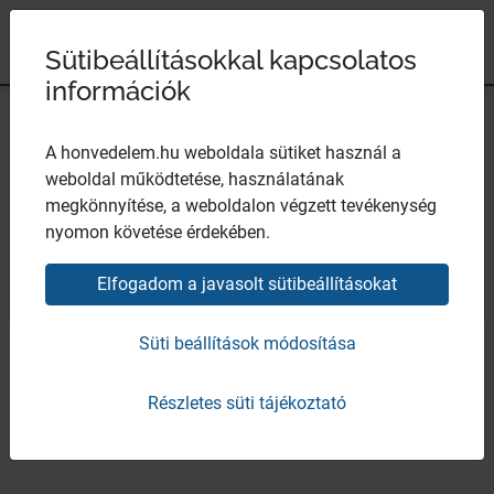
Magyar Honvédség
Ugrás a tartalomhoz
Ugrás a menüpontokhoz
Ugrás a lábléchez
×
Széchenyi 2020
Egészségügyi központ
Sütibeállításokkal kapcsolatos
információk
A honvedelem.hu weboldala sütiket használ a
weboldal működtetése, használatának
Előjegyzések, időpontok
megkönnyítése, a weboldalon végzett tevékenység
nyomon követése érdekében.
Elfogadom a javasolt sütibeállításokat
Bezár
Felhívjuk szíves figyelmüket, hogy a következő
szakrendeléseken az
időpontkérés személyesen vagy
Süti beállítások módosítása
telefonon (76/581-600) hétfőtől-csütörtökig
lehetséges az
alábbiakban részletezett időpontokban, a zavartalan
Részletes süti tájékoztató
munkavégzés érdekében: