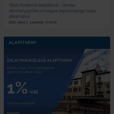
Több fronton is helytállnak - Ünnepi
állománygyűlés a magyar egészségügy napja
alkalmából
2026. július 2., csütörtök 15:42:00
ALAPÍTVÁNY