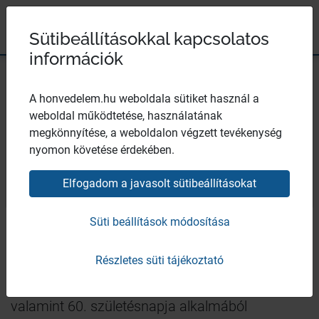
Magyar Honvédség
Ugrás a tartalomhoz
Ugrás a menüpontokhoz
Ugrás a lábléchez
×
Széchenyi 2020
Egészségügyi központ
Sütibeállításokkal kapcsolatos
információk
A honvedelem.hu weboldala sütiket használ a
weboldal működtetése, használatának
Több évtizedes szolgálat
megkönnyítése, a weboldalon végzett tevékenység
nyomon követése érdekében.
Szerző:
Tatár-Tordai Kamilla
| Fotó:
Tatár-Tordai Kamilla
| 2026. március
27., péntek 12:00
Elfogadom a javasolt sütibeállításokat
Bezár
Dr. Böröndi Gábor vezérezredes, a Honvéd
Süti beállítások módosítása
Vezérkar főnöke a Magyar Honvédség
Részletes süti tájékoztató
állományában végzett több évtizedes
kiemelkedő szakmai munkája elismeréseként,
valamint 60. születésnapja alkalmából