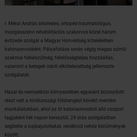
r. Mérai András alezredes, ortopéd-traumatológus,
mozgásszervi rehabilitációs szakorvos közel három
évtizede szolgál a Magyar Honvédség kötelékében
katonaorvosként. Pályafutása során végig magas szintű
szakmai felkészültség, felelősségteljes hozzáállás,
valamint a betegek iránti elkötelezettség jellemezte
szolgálatát.
Hazai és nemzetközi környezetben egyaránt bizonyított:
részt vett a törökországi földrengést követő mentési
munkálatokban, ahol az öt katonaorvosból álló csoport
tagjaként hét napon keresztül, 24 órás szolgálatban
segítette a bajbajutottakat, rendkívül nehéz körülmények
között.