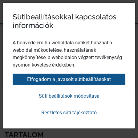
Magyar Honvédség
Ugrás a tartalomhoz
Ugrás a menüpontokhoz
Ugrás a lábléchez
×
Széchenyi 2020
Egészségügyi központ
Sütibeállításokkal kapcsolatos
információk
A honvedelem.hu weboldala sütiket használ a
weboldal működtetése, használatának
Honvédorvos 2014/1-2 szám
megkönnyítése, a weboldalon végzett tevékenység
nyomon követése érdekében.
Elfogadom a javasolt sütibeállításokat
Bezár
honvedorvos-2014_1-2.pdf
Süti beállítások módosítása
2020. dec. 17. 12:05:07
Részletes süti tájékoztató
TARTALOM