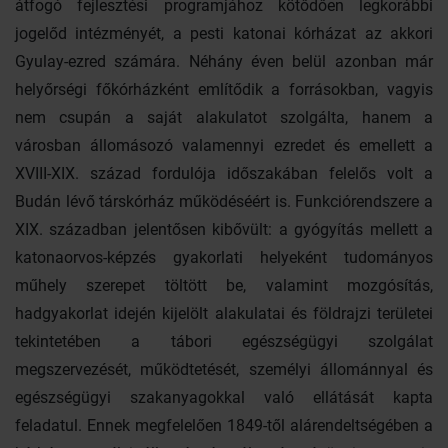
átfogó fejlesztési programjához kötődően legkorábbi
jogelőd intézményét, a pesti katonai kórházat az akkori
Gyulay-ezred számára. Néhány éven belül azonban már
helyőrségi főkórházként említődik a forrásokban, vagyis
nem csupán a saját alakulatot szolgálta, hanem a
városban állomásozó valamennyi ezredet és emellett a
XVIII-XIX. század fordulója időszakában felelős volt a
Budán lévő társkórház működéséért is. Funkciórendszere a
XIX. században jelentősen kibővült: a gyógyítás mellett a
katonaorvos-képzés gyakorlati helyeként tudományos
műhely szerepet töltött be, valamint mozgósítás,
hadgyakorlat idején kijelölt alakulatai és földrajzi területei
tekintetében a tábori egészségügyi szolgálat
megszervezését, működtetését, személyi állománnyal és
egészségügyi szakanyagokkal való ellátását kapta
feladatul. Ennek megfelelően 1849-től alárendeltségében a