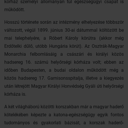
kórház személyi állományán túl egészségügyi csapat is
működött.
Hosszú története során az intézmény elhelyezése többször
változott, végül 1899. június 30-ai dátummal költözött be
mai telephelyére, a Róbert Károly körútra (akkor még
Erdőtelki dűlő, utóbb Hungária körút). Az Osztrák-Magyar
Monarchia felbomlásáig a császári és királyi közös
hadsereg 16. számú helyőrségi kórháza volt; ebben az
időben Budapesten, a budai oldalon működött még a
közös hadsereg 17. Garnisonsspitalja, illetve a kiegyezés
után létrejött Magyar Királyi Honvédség Gyáli úti helyőrségi
kórháza is.
A két világháború közötti korszakban már a magyar haderő
kötelékében képezte a katona-egészségügy egyik fontos
tudományos és gyakorlati bázisát, a korszak haderő-