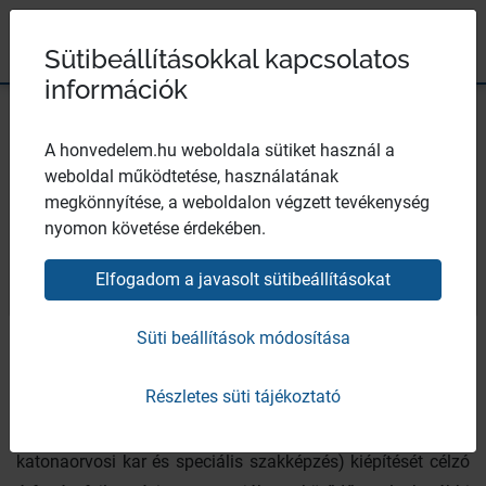
Magyar Honvédség
Ugrás a tartalomhoz
Ugrás a menüpontokhoz
Ugrás a lábléchez
×
Széchenyi 2020
Egészségügyi központ
Sütibeállításokkal kapcsolatos
információk
A honvedelem.hu weboldala sütiket használ a
weboldal működtetése, használatának
MH Egészségügyi Központ
megkönnyítése, a weboldalon végzett tevékenység
története
nyomon követése érdekében.
Elfogadom a javasolt sütibeállításokat
Bezár
Süti beállítások módosítása
A Magyar Honvédség Egészségügyi Központ története
egészen 1781-ig nyúlik vissza. Ekkor alapította II. József a
Részletes süti tájékoztató
modern értelemben vett katona-egészségügyi
intézményrendszer (állandó katonai kórházak, hivatásos
katonaorvosi kar és speciális szakképzés) kiépítését célzó