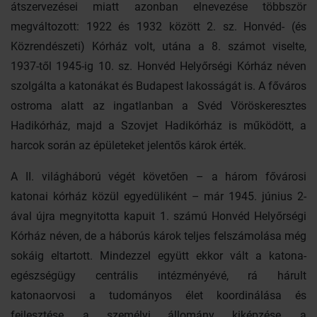
átszervezései miatt azonban elnevezése többször
megváltozott: 1922 és 1932 között 2. sz. Honvéd- (és
Közrendészeti) Kórház volt, utána a 8. számot viselte,
1937-től 1945-ig 10. sz. Honvéd Helyőrségi Kórház néven
szolgálta a katonákat és Budapest lakosságát is. A főváros
ostroma alatt az ingatlanban a Svéd Vöröskeresztes
Hadikórház, majd a Szovjet Hadikórház is működött, a
harcok során az épületeket jelentős károk érték.
A II. világháború végét követően – a három fővárosi
katonai kórház közül egyedüliként – már 1945. június 2-
ával újra megnyitotta kapuit 1. számú Honvéd Helyőrségi
Kórház néven, de a háborús károk teljes felszámolása még
sokáig eltartott. Mindezzel együtt ekkor vált a katona-
egészségügy centrális intézményévé, rá hárult
katonaorvosi a tudományos élet koordinálása és
fejlesztése, a személyi állomány kiképzése, a