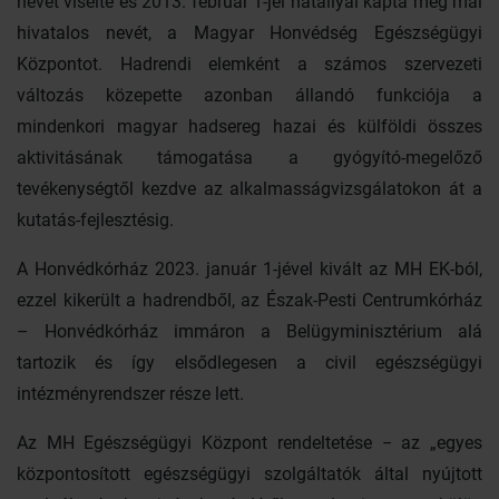
nevet viselte és 2013. február 1-jei hatállyal kapta meg mai
hivatalos nevét, a Magyar Honvédség Egészségügyi
Központot. Hadrendi elemként a számos szervezeti
változás közepette azonban állandó funkciója a
mindenkori magyar hadsereg hazai és külföldi összes
aktivitásának támogatása a gyógyító-megelőző
tevékenységtől kezdve az alkalmasságvizsgálatokon át a
kutatás-fejlesztésig.
A Honvédkórház 2023. január 1-jével kivált az MH EK-ból,
ezzel kikerült a hadrendből, az Észak-Pesti Centrumkórház
– Honvédkórház immáron a Belügyminisztérium alá
tartozik és így elsődlegesen a civil egészségügyi
intézményrendszer része lett.
Az MH Egészségügyi Központ rendeltetése − az „egyes
központosított egészségügyi szolgáltatók által nyújtott