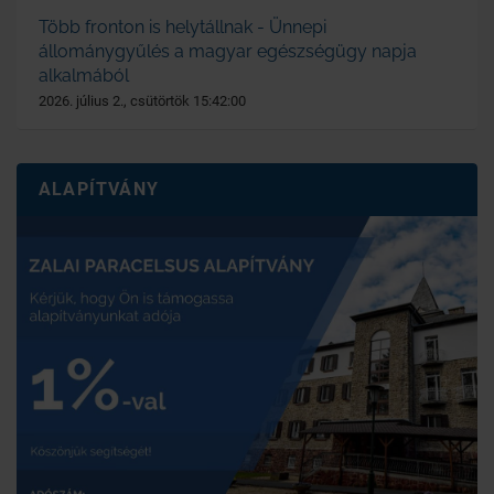
Több fronton is helytállnak - Ünnepi
állománygyűlés a magyar egészségügy napja
alkalmából
2026. július 2., csütörtök 15:42:00
ALAPÍTVÁNY