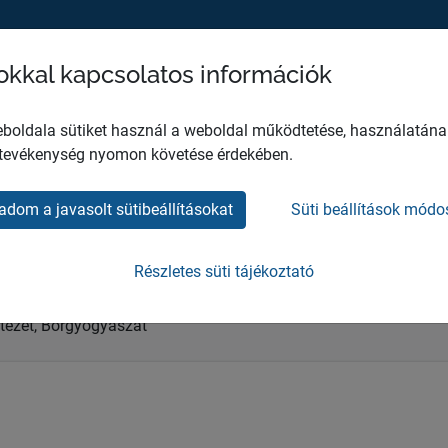
sokkal kapcsolatos információk
MH EGÉSZSÉGÜGYI KÖZPONT
HO
boldala sütiket használ a weboldal működtetése, használatána
 tevékenység nyomon követése érdekében.
émi Annamária
adom a javasolt sütibeállításokat
Süti beállítások módo
zott
Részletes süti tájékoztató
ntézet, Bőrgyógyászat