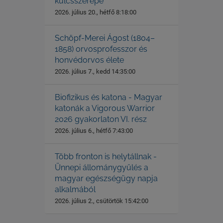
kulcsszerepe
2026. július 20., hétfő 8:18:00
Schöpf-Merei Ágost (1804–
1858) orvosprofesszor és
honvédorvos élete
2026. július 7., kedd 14:35:00
Biofizikus és katona - Magyar
katonák a Vigorous Warrior
2026 gyakorlaton VI. rész
2026. július 6., hétfő 7:43:00
Több fronton is helytállnak -
Ünnepi állománygyűlés a
magyar egészségügy napja
alkalmából
2026. július 2., csütörtök 15:42:00