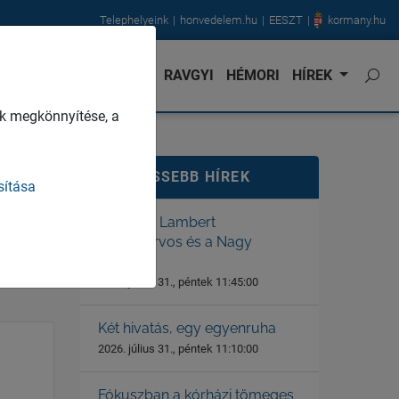
Telephelyeink
honvedelem.hu
EESZT
kormany.hu
NVÉDORVOS
KARRIER
RAVGYI
HÉMORI
HÍREK
k megkönnyítése, a
LEGFRISSEBB HÍREK
sítása
Dr. Gerstl Lambert
főtörzsorvos és a Nagy
Háború
2026. július 31., péntek 11:45:00
Két hivatás, egy egyenruha
2026. július 31., péntek 11:10:00
Fókuszban a kórházi tömeges