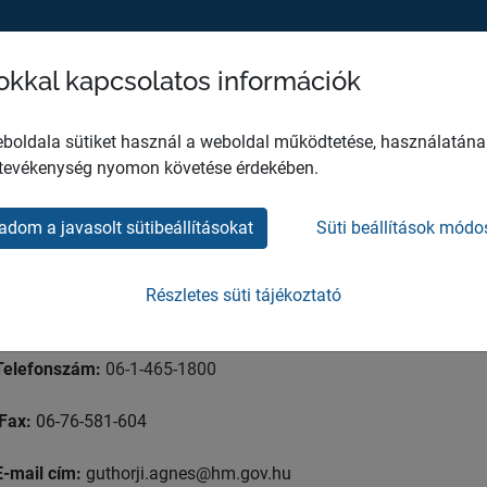
sokkal kapcsolatos információk
MH EGÉSZSÉGÜGYI KÖZPONT
HO
boldala sütiket használ a weboldal működtetése, használatána
 tevékenység nyomon követése érdekében.
nes Judit
orvos alezred
adom a javasolt sütibeállításokat
Süti beállítások módo
Részletes süti tájékoztató
Telefonszám:
06-1-465-1800
Fax:
06-76-581-604
E-mail cím:
guthorji.agnes@hm.gov.hu