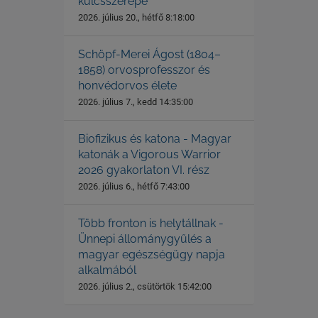
kulcsszerepe
2026. július 20., hétfő 8:18:00
Schöpf-Merei Ágost (1804–
1858) orvosprofesszor és
honvédorvos élete
2026. július 7., kedd 14:35:00
Biofizikus és katona - Magyar
katonák a Vigorous Warrior
2026 gyakorlaton VI. rész
2026. július 6., hétfő 7:43:00
Több fronton is helytállnak -
Ünnepi állománygyűlés a
magyar egészségügy napja
alkalmából
2026. július 2., csütörtök 15:42:00