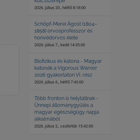
kulcsszerepe
2026. július 20., hétfő 8:18:00
Schöpf-Merei Ágost (1804–
1858) orvosprofesszor és
honvédorvos élete
2026. július 7., kedd 14:35:00
Biofizikus és katona - Magyar
katonák a Vigorous Warrior
2026 gyakorlaton VI. rész
2026. július 6., hétfő 7:43:00
Több fronton is helytállnak -
Ünnepi állománygyűlés a
magyar egészségügy napja
alkalmából
2026. július 2., csütörtök 15:42:00