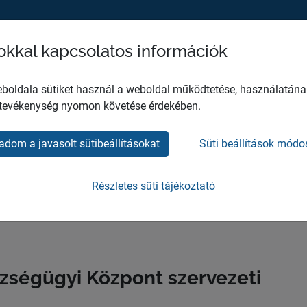
sokkal kapcsolatos információk
MH EGÉSZSÉGÜGYI KÖZPONT
HO
boldala sütiket használ a weboldal működtetése, használatána
 tevékenység nyomon követése érdekében.
adom a javasolt sütibeállításokat
Süti beállítások módo
pítés - MH
Részletes süti tájékoztató
özpont
ségügyi Központ szervezeti