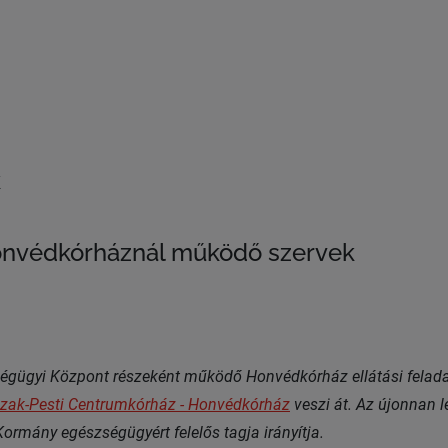
k
onvédkórháznál működő szervek
ségügyi Központ részeként működő Honvédkórház ellátási felad
zak-Pesti Centrumkórház - Honvédkórház
veszi át. Az újonnan l
Kormány egészségügyért felelős tagja irányítja.