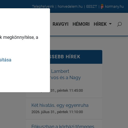
Telephelyeink
honvedelem.hu
EESZT
kormany.hu
NVÉDORVOS
KARRIER
RAVGYI
HÉMORI
HÍREK
k megkönnyítése, a
LEGFRISSEBB HÍREK
sítása
Dr. Gerstl Lambert
főtörzsorvos és a Nagy
Háború
2026. július 31., péntek 11:45:00
Két hivatás, egy egyenruha
2026. július 31., péntek 11:10:00
Fókuszban a kórházi tömeges